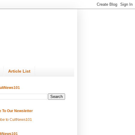
Article List
ultNews101
e To Our Newsletter
ibe to CultNews101
ltNews101