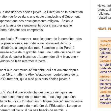
News, link
groups, a
e dossier des écoles juives, la Direction de la protection
religions,
ration de force dans une école clandestine d’Outremont
related to
ispensait que des enseignements religieux. Selon la
gi à la suite de signalements pour s’assurer que le
NEWS, I
fants n’étaient pas compromis.
d’une école. Et pourtant, tous les jours de la semaine, près
CultNe
ge préscolaire à secondaire se retrouvent dans ce
Cults10
e délabrée, à l’angle des rues Beaubien et du Parc, à
groups, 
imulée entre deux graffitis dans une ruelle qui aboutit sur
religion
topics.
euilles de papier blanches : la première dit « bienvenu »
CultMed
ddish de bien refermer la porte.
to help 
understa
nant à la communauté Vizhnitz, qui est ouverte depuis
loved on
si un CPE », affirme Alex Werzberger, porte-parole de la
Interve
 d’Outremont, qui a aidé plusieurs écoles juives à
friends 
the comp
involvem
CultRe
u’il s’agit d’une école clandestine qui ne figure sur
members 
ns que nous avons en ce moment, il ne s’agit pas d’un
sometime
 de la Loi sur l’instruction publique puisqu’il ne dispense
renewed 
ué un porte-parole du ministère de l’Éducation. Lorsqu’un
ement religieux, il n’a pas besoin de permis. »