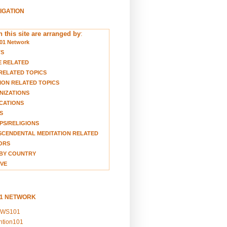
VIGATION
 this site are arranged by
:
01 Network
TS
E RELATED
RELATED TOPICS
ION RELATED TOPICS
NIZATIONS
CATIONS
S
S/RELIGIONS
CENDENTAL MEDITATION RELATED
ORS
BY COUNTRY
VE
01 NETWORK
EWS101
ention101