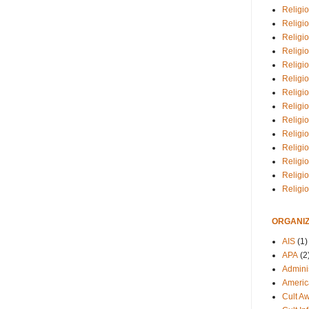
Religio
Religi
Religio
Religio
Religi
Religi
Religio
Religio
Religi
Religio
Religio
Religi
Religi
Religi
ORGANIZ
AIS
(1)
APA
(2
Adminis
Americ
Cult A