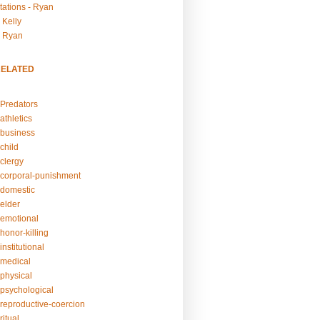
tations - Ryan
 Kelly
- Ryan
RELATED
Predators
athletics
business
child
clergy
corporal-punishment
domestic
elder
emotional
honor-killing
nstitutional
medical
physical
psychological
reproductive-coercion
itual