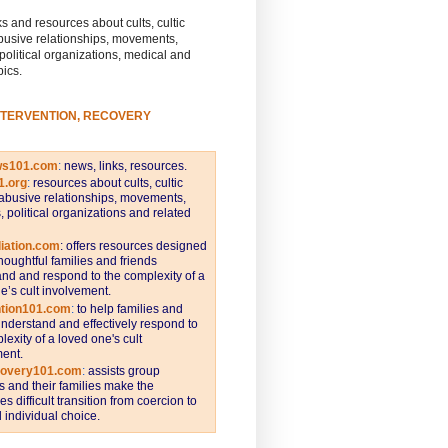
s and resources about cults, cultic
busive relationships, movements,
 political organizations, medical and
pics.
NTERVENTION, RECOVERY
ws101.com
:
news, links, resources.
1.org
:
resources about cults, cultic
abusive relationships, movements,
s, political organizations and related
iation.com
: offers resources designed
thoughtful families and friends
nd and respond to the complexity of a
e’s cult involvement.
ntion101.com
:
to help families and
understand and effectively respond to
lexity of a loved one's cult
ent.
covery101.com
:
assists group
and their families make the
s difficult transition from coercion to
individual choice.