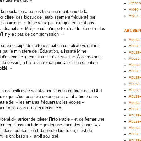
nt des enfants. »
Presen
Video -
 la population à ne pas faire une montagne de la
Video 
policière, des locaux de l’établissement fréquenté par
hassidique. « Je ne veux pas dire que ce n’est pas
us dramatiser. Moi, ce qui m’importe, c’est le bien-être des
ABUSE 
’il n’y ait pas de compromission. »
Abuse-
 se préoccupe de cette « situation complexe »d’enfants
Abuse-
 par le ministère de l’Éducation, a insisté Mme
Abuse-
d d’un comité interministériel à ce sujet. « [À ce moment-
Abuse-
 du dossier, a-t-elle fait remarquer. C’est une situation
Abuse-
itié. »
Abuse-
Abuse-
Abuse-
Abuse-
a accueilli avec satisfaction le coup de force de la DPJ.
Abuse-
ve que c’est possible de bouger », a-t-il affirmé dans
aut aider » les enfants fréquentant les écoles «
Abuse-
 sont « pris dans l’obscurantisme ».
Abuse-i
Abuse-
ral d’« arrêter de tolérer l’intolérable » et de fermer une
Abuse-
tout en s’assurant de « garder une trace des jeunes ».«
Abuse-
er dans leur famille et de perdre leur trace, c’est de
Abuse-
 ils ont besoin », a-t-il souligné.
Abuse-r