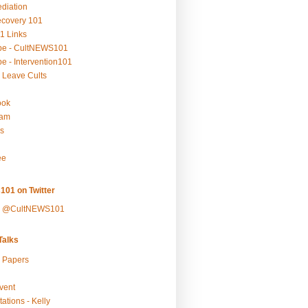
ediation
ecovery 101
1 Links
be - CultNEWS101
e - Intervention101
 Leave Cults
ook
ram
s
ee
101 on Twitter
y @CultNEWS101
alks
r Papers
vent
ations - Kelly