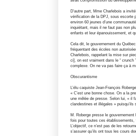
avait compromission du développeme
D’autre part, Mme Charlebois a invité
vérification de la DPJ, sous escorte 
environ 60 jeunes d’une communauté 
inquiétant, mais il ne faut pas non pl
enfants et leur épanouissement, et qu
Cela dit, le gouvernement du Québec
fréquentant des écoles non autorisées
Charlebois, rappelant la mise sur pie
ci], on est vraiment dans le “ crunch ”
complexe. On ne va pas faire ça à mo
Obscurantisme
L’élu caquiste Jean-François Roberge 
« C’est une bonne chose. On a la preu
une mêlée de presse. Selon lui, « il f
clandestines et illégales » puisqu’ils
M. Roberge presse le gouvernement libé
fois pour toutes ces établissements, 
L’objectif, ce n’est pas de les retourn
s’assurer qu’ils ont tous les cours dont