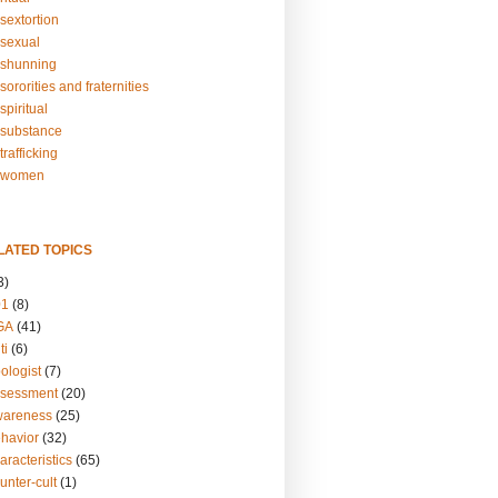
sextortion
sexual
shunning
ororities and fraternities
piritual
substance
rafficking
-women
LATED TOPICS
3)
01
(8)
GA
(41)
ti
(6)
ologist
(7)
ssessment
(20)
wareness
(25)
ehavior
(32)
aracteristics
(65)
unter-cult
(1)