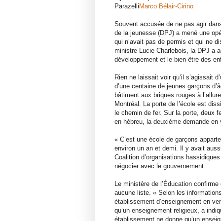
Parazelli
Marco Bélair-Cirino
Souvent accusée de ne pas agir dans l
de la jeunesse (DPJ) a mené une opé
qui n’avait pas de permis et qui ne d
ministre Lucie Charlebois, la DPJ a a
développement et le bien-être des en
Rien ne laissait voir qu’il s’agissait 
d’une centaine de jeunes garçons d’â
bâtiment aux briques rouges à l’allur
Montréal. La porte de l’école est diss
le chemin de fer. Sur la porte, deux f
en hébreu, la deuxième demande en yi
« C’est une école de garçons apparte
environ un an et demi. Il y avait aus
Coalition d’organisations hassidiques
négocier avec le gouvernement.
Le ministère de l’Éducation confirme q
aucune liste. « Selon les informatio
établissement d’enseignement en vertu
qu’un enseignement religieux, a indiq
établissement ne donne qu’un enseign