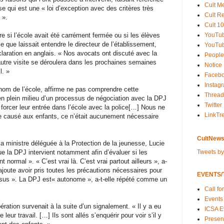
Cult M
sse qui est une « loi d’exception avec des critères très
Cult R
 ».
Cult 10
YouTu
re si l’école avait été carrément fermée ou si les élèves
e que laissait entendre le directeur de l’établissement,
YouTub
laration en anglais. « Nos avocats ont discuté avec la
People
tre visite se déroulera dans les prochaines semaines
Notice
l. »
Faceb
Instag
 nom de l’école, affirme ne pas comprendre cette
Thread
 en plein milieu d’un processus de négociation avec la DPJ
Twitter
forcer leur entrée dans l’école avec la police[…] Nous ne
LinkTr
causé aux enfants, ce n’était aucunement nécessaire
CultNews
la ministre déléguée à la Protection de la jeunesse, Lucie
Tweets b
ue la DPJ intervient notamment afin d’évaluer si les
 normal ». « C’est vrai là. C’est vrai partout ailleurs », a-
ajoute avoir pris toutes les précautions nécessaires pour
EVENTS/T
ssus ». La DPJ est« autonome », a-t-elle répété comme un
Call fo
Events
ération survenait à la suite d’un signalement. « Il y a eu
ICSA E
 leur travail. […] Ils sont allés s’enquérir pour voir s’il y
Present