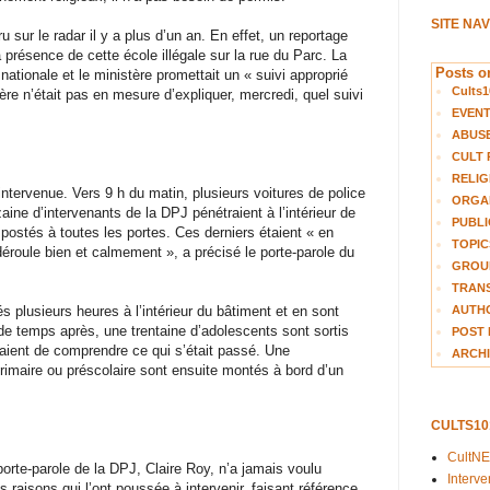
SITE NA
 sur le radar il y a plus d’un an. En effet, un reportage
 présence de cette école illégale sur la rue du Parc. La
Posts on
ationale et le ministère promettait un « suivi approprié
Cults1
ère n’était pas en mesure d’expliquer, mercredi, quel suivi
EVEN
ABUS
CULT 
RELIG
intervenue. Vers 9 h du matin, plusieurs voitures de police
ORGA
aine d’intervenants de la DPJ pénétraient à l’intérieur de
PUBLI
 postés à toutes les portes. Ces derniers étaient « en
TOPIC
éroule bien et calmement », a précisé le porte-parole du
GROUP
TRANS
AUTH
s plusieurs heures à l’intérieur du bâtiment et en sont
de temps après, une trentaine d’adolescents sont sortis
POST 
aient de comprendre ce qui s’était passé. Une
ARCHI
rimaire ou préscolaire sont ensuite montés à bord d’un
CULTS1
CultN
orte-parole de la DPJ, Claire Roy, n’a jamais voulu
Interv
es raisons qui l’ont poussée à intervenir, faisant référence