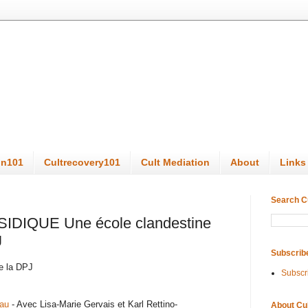
on101
Cultrecovery101
Cult Mediation
About
Links
Search C
IQUE Une école clandestine
J
Subscrib
e la DPJ
Subscr
au
- Avec Lisa-Marie Gervais et Karl Rettino-
About Cu