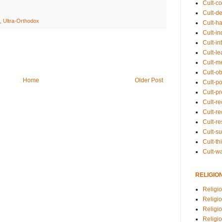
Cult-co
Cult-de
,
Ultra-Orthodox
Cult-h
Cult-in
Cult-in
Cult-l
Cult-m
Cult-o
Home
Older Post
Cult-pol
Cult-p
Cult-r
Cult-re
Cult-r
Cult-s
Cult-th
Cult-w
RELIGIO
Religi
Religi
Religio
Religio