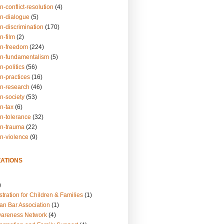
n-conflict-resolution
(4)
on-dialogue
(5)
n-discrimination
(170)
n-film
(2)
on-freedom
(224)
on-fundamentalism
(5)
n-politics
(56)
n-practices
(16)
on-research
(46)
n-society
(53)
n-tax
(6)
on-tolerance
(32)
on-trauma
(22)
on-violence
(9)
ATIONS
)
tration for Children & Families
(1)
an Bar Association
(1)
wareness Network
(4)