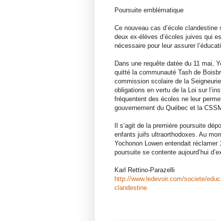
Poursuite emblématique
Ce nouveau cas d’école clandestine s
deux ex-élèves d’écoles juives qui e
nécessaire pour leur assurer l’éducatio
Dans une requête datée du 11 mai, Y
quitté la communauté Tash de Boisbr
commission scolaire de la Seigneurie
obligations en vertu de la Loi sur l’i
fréquentent des écoles ne leur permet
gouvernement du Québec et la CSSMI o
Il s’agit de la première poursuite dé
enfants juifs ultraorthodoxes. Au m
Yochonon Lowen entendait réclamer 1,
poursuite se contente aujourd’hui d’exi
Karl Rettino-Parazelli
http://www.ledevoir.com/societe/educa
clandestine