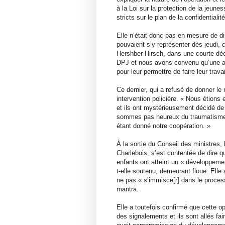
à la Loi sur la protection de la jeune
stricts sur le plan de la confidentialité
Elle n’était donc pas en mesure de di
pouvaient s’y représenter dès jeudi, c
Hershber Hirsch, dans une courte déc
DPJ et nous avons convenu qu’une au
pour leur permettre de faire leur travai
Ce dernier, qui a refusé de donner le
intervention policière. « Nous étions
et ils ont mystérieusement décidé de 
sommes pas heureux du traumatisme 
étant donné notre coopération. »
À la sortie du Conseil des ministres, 
Charlebois, s’est contentée de dire q
enfants ont atteint un « développement
t-elle soutenu, demeurant floue. Elle 
ne pas « s’immisce[r] dans le proce
mantra.
Elle a toutefois confirmé que cette op
des signalements et ils sont allés faire