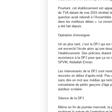
Pourtant, cet établissement est apparu
de TVA datant de mai 2015 révélait la
question avait rebondi à l’Assemblée n
dans les meilleurs délais ». Le minist
a été fait depuis.
Opération d’envergure
Un an plus tard, c’est la DPJ qui est 
ont encerclé l’école alors qu’une douz
l’établissement. Des policiers étaient
assistance à la DPJ pour que ça se d
SPVM, Abdullah Emran.
Les intervenants de la DPJ sont resté
ressortis en début d’après-midi. Peu 
sans dire un mot aux médias qui tent
soixantaine de petits garçons d’âge p
autobus scolaire.
Silence de la DPJ
Même en fin de journée mercredi, la p
expliquer la nature de l’opération et l