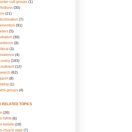
unter-cult-groups
(1)
finitions
(30)
arm
(21)
doctrination
(7)
tervention
(91)
eaders
(5)
ediation
(30)
bedience
(8)
itical
(3)
revalence
(4)
ecovery
(183)
cruitment
(12)
esearch
(62)
upport
(8)
inking
(1)
atch-groups
(4)
N RELATED TOPICS
on
(26)
on-NRM
(6)
n-beliefs
(19)
n-church.state
(7)