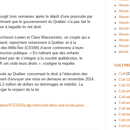
Abuse-
Abuse-
urgit trois semaines après le dépôt d’une poursuite par
Abuse-
stiment que le gouvernement du Québec n’a pas fait le
Abuse-s
n à laquelle ils ont droit.
Abuse-s
Abuse-
ochonon Lowen et Clara Wasserstein, un couple qui a
Abuse-t
iand, reprochent notamment à Québec et à la
Abuse
-des-Mille-Îles (CSSMI) d’avoir contrevenu à leurs
abuse
nstruction publique. « En tolérant que des enfants
tant pas de s’intégrer à la société québécoise, le
nt violé leurs droits », souligne la requête.
CULT RE
Cult
(3
posée au Québec concernant le droit à l’éducation des
oment d’envoyer une mise en demeure en novembre 2014,
Cult-1
2 million de dollars en dommages et intérêts. La
Cult-S
ger le respect de la loi.
Cult-an
Cult-ap
Cult-a
tion/472315/la-dpj-intervient-dans-une-ecole-juive-
Cult-a
Cult-b
Cult-ch
Cult-co